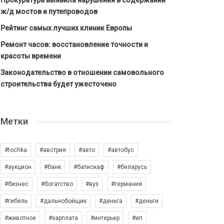
Прокуратура выявила нарушения в содержании
ж/д мостов и путепроводов
Рейтинг самых лучших клиник Европы
Ремонт часов: восстановление точности и
красоты времени
Законодательство в отношении самовольного
строительства будет ужесточено
Метки
#tochka
#австрия
#авто
#автобус
#аукцион
#банк
#батискаф
#беларусь
#бизнес
#богатство
#вуз
#германия
#гибель
#дальнобойщик
#деньга
#деньги
#животное
#зарплата
#интерьер
#ип