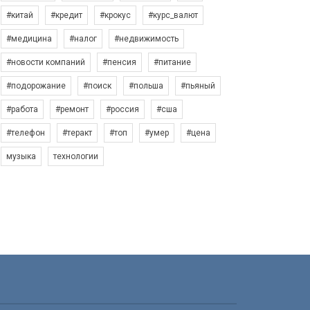
#китай
#кредит
#крокус
#курс_валют
#медицина
#налог
#недвижимость
#новости компаний
#пенсия
#питание
#подорожание
#поиск
#польша
#пьяный
#работа
#ремонт
#россия
#сша
#телефон
#теракт
#топ
#умер
#цена
музыка
технологии