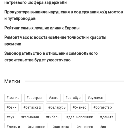
нетрезвого шофёра задержали
Прокуратура выявила нарушения в содержании ж/д мостов
и путепроводов
Рейтинг самых лучших клиник Европы
Ремонт часов: восстановление точности и красоты
времени
Законодательство в отношении самовольного
строительства будет ужесточено
Метки
#tochka
#австрия
#авто
#автобус
#аукцион
#банк
#батискаф
#беларусь
#бизнес
#богатство
#вуз
#германия
#гибель
#дальнобойщик
#деньга
#деньги
#животное
#зарплата
#интерьер
#ип