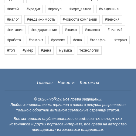
#китай
#кредит
#крокус
#курс_валют
#медицина
#налог
#недвижимость
#новости компаний
#пенсия
#питание
#подорожание
#поиск
#польша
#пьяный
#работа
#ремонт
#россия
#сша
#телефон
#теракт
#топ
#умер
#цена
музыка
технологии
Главная
Новости
Контакты
© 2026 - Volk.by. Все права защищены.
Любое копирование материалов с нашего ресурса разрешается
только с обратной активной ссылкой на страницу статьи.
Все материалы опубликованные на сайте взяты с открытых
источников и других порталов интернета, все права на авторство
принадлежат их законным владельцам.