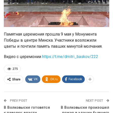
Памятная церемония прошла 9 мая у Монумента
Победы в центре Минска. Участники возложили
цветы и почтили память павших минутой молчания.
Видео с церемонии
https://t.me/dmitri_baskov/222
275
VK
OK.ru
Facebook
Share
PREV POST
NEXT POST
В Волковыске готовятся
В Волковыске произошел
к паводку: власти
пожар в здании бывшего