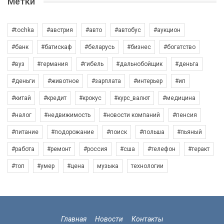
Метки
#tochka
#австрия
#авто
#автобус
#аукцион
#банк
#батискаф
#беларусь
#бизнес
#богатство
#вуз
#германия
#гибель
#дальнобойщик
#деньга
#деньги
#животное
#зарплата
#интерьер
#ип
#китай
#кредит
#крокус
#курс_валют
#медицина
#налог
#недвижимость
#новости компаний
#пенсия
#питание
#подорожание
#поиск
#польша
#пьяный
#работа
#ремонт
#россия
#сша
#телефон
#теракт
#топ
#умер
#цена
музыка
технологии
Главная
Новости
Контакты