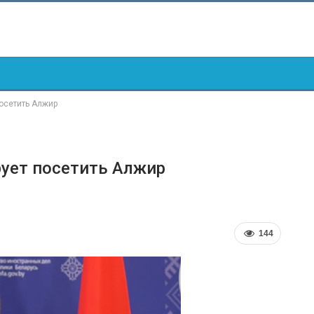
посетить Алжир
рует посетить Алжир
144