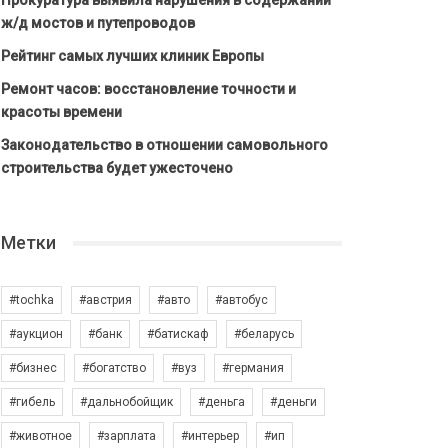
Прокуратура выявила нарушения в содержании
ж/д мостов и путепроводов
Рейтинг самых лучших клиник Европы
Ремонт часов: восстановление точности и
красоты времени
Законодательство в отношении самовольного
строительства будет ужесточено
Метки
#tochka
#австрия
#авто
#автобус
#аукцион
#банк
#батискаф
#беларусь
#бизнес
#богатство
#вуз
#германия
#гибель
#дальнобойщик
#деньга
#деньги
#животное
#зарплата
#интерьер
#ип