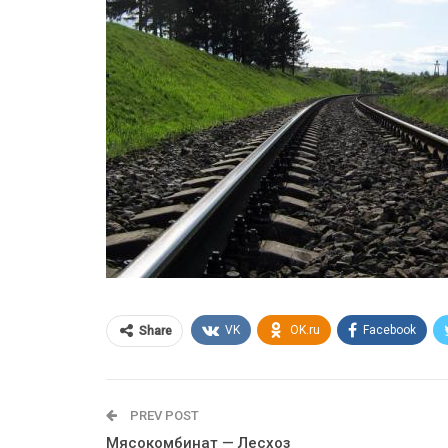
VK
OK.ru
Facebook
Share
PREV POST
Мясокомбинат — Лесхоз