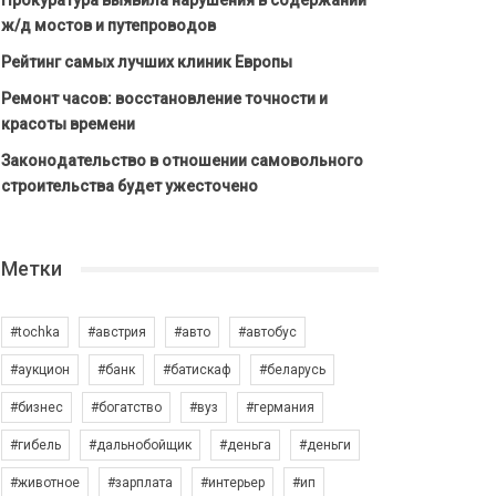
Прокуратура выявила нарушения в содержании
ж/д мостов и путепроводов
Рейтинг самых лучших клиник Европы
Ремонт часов: восстановление точности и
красоты времени
Законодательство в отношении самовольного
строительства будет ужесточено
Метки
#tochka
#австрия
#авто
#автобус
#аукцион
#банк
#батискаф
#беларусь
#бизнес
#богатство
#вуз
#германия
#гибель
#дальнобойщик
#деньга
#деньги
#животное
#зарплата
#интерьер
#ип