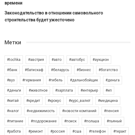
времени
Законодательство в отношении самовольного
строительства будет ужесточено
Метки
#tochka
#австрия
#авто
#автобус
#аукцион
#банк
#батискаф
#беларусь
#бизнес
#богатство
#вуз
#германия
#гибель
#дальнобойщик
#деньга
#деньги
#животное
#зарплата
#интерьер
#ип
#китай
#кредит
#крокус
#курс_валют
#медицина
#налог
#недвижимость
#новости компаний
#пенсия
#питание
#подорожание
#поиск
#польша
#пьяный
#работа
#ремонт
#россия
#сша
#телефон
#теракт