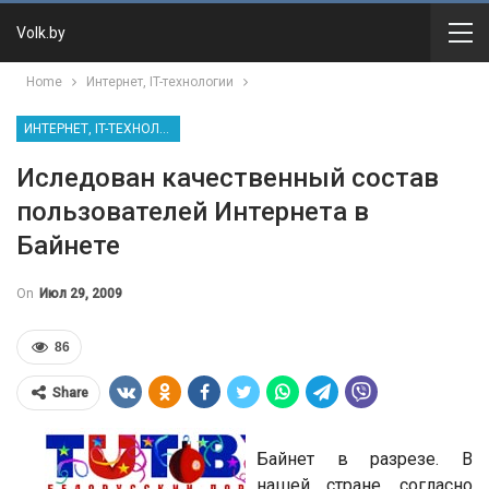
Volk.by
Home
Интернет, IT-технологии
ИНТЕРНЕТ, IT-ТЕХНОЛОГИИ
Иследован качественный состав
пользователей Интернета в
Байнете
On
Июл 29, 2009
86
Share
­Байнет в разрезе. В
нашей стране, согласно