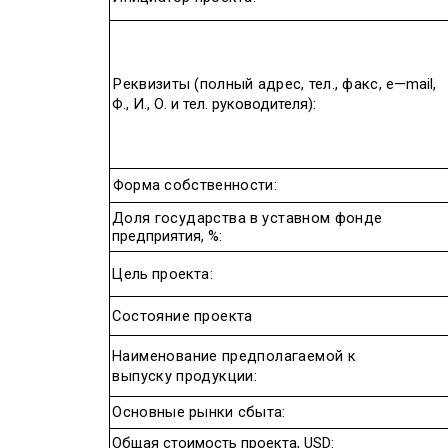
Реквизиты
(
полный
адрес
,
тел
.,
факс
,
e
—
mail
,
Ф
.,
И
.,
О
.
и
тел
.
руководителя
):
Форма
собственности
:
Доля
государства
в
уставном
фонде
предприятия
, %:
Цель
проекта
:
Состояние
проекта
Наименование
предполагаемой к
выпуску
продукции
:
Основные
рынки
сбыта
:
Общая
стоимость
проекта
,
USD: