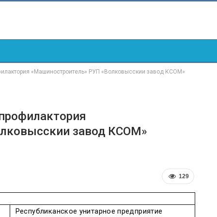
офилактория «Машиностроитель» РУП «Волковысскии завод КСОМ»
 профилактория
олковысскии завод КСОМ»
129
Республиканское
унитарное
предприятие