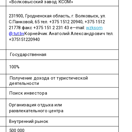
«Волковысский
завод
КСОМ»
231900,
Гродненская
область
,
г
.
Волковыск
,
ул
.
С
.
Панковой
, 65
тел
. +375 1512 20940, +375 1512
21778
факс
+375 151 2 231 43
e
—
mail
:
wzksom
@.
tut
.
bv
Корнейчик
Анатолий
Александрович
тел
.
+375151220940
Государственная
100%
Получение
дохода
от
туристической
деятельности
Поиск
инвестора
Организация
отдыха
или
развлекательного
центра
Внутренний
рынок
500 000