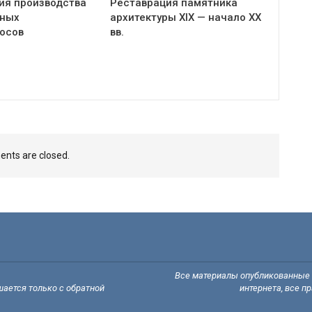
ия производства
Реставрация памятника
рных
архитектуры XIX — начало XX
осов
вв.
nts are closed.
Все материалы опубликованные н
ается только с обратной
интернета, все п