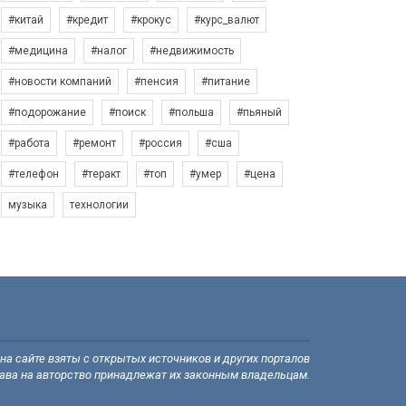
#китай
#кредит
#крокус
#курс_валют
#медицина
#налог
#недвижимость
#новости компаний
#пенсия
#питание
#подорожание
#поиск
#польша
#пьяный
#работа
#ремонт
#россия
#сша
#телефон
#теракт
#топ
#умер
#цена
музыка
технологии
а сайте взяты с открытых источников и других порталов
рава на авторство принадлежат их законным владельцам.