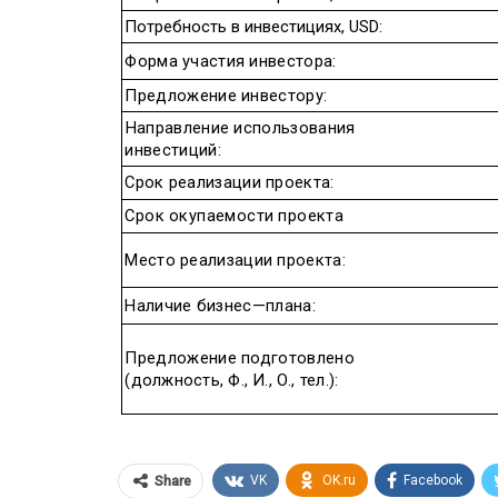
Потребность
в
инвестициях
,
USD:
Форма
участия
инвестора
:
Предложение
инвестору
:
Направление
использования
инвестиций
:
Срок
реализации
проекта
:
Срок
окупаемости
проекта
Место
реализации
проекта
:
Наличие
бизнес
—
плана
:
Предложение
подготовлено
(
должность
,
Ф
.,
И
.,
О
.,
тел
.):
VK
OK.ru
Facebook
Share