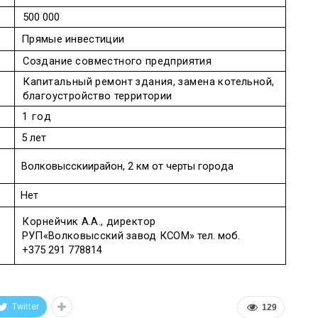
500 000
Прямые
инвестиции
Создание
совместного
предприятия
Капитальный
ремонт
здания
,
замена
котельной
,
благоустройство
территории
1
год
5
лет
Волковысскии
район
, 2
км
от
черты
города
Нет
Корнейчик
А
.
А
.,
директор
РУП
«Волковысский
завод
КСОМ»
тел
.
моб
.
+375 291 778814
Twitter
129