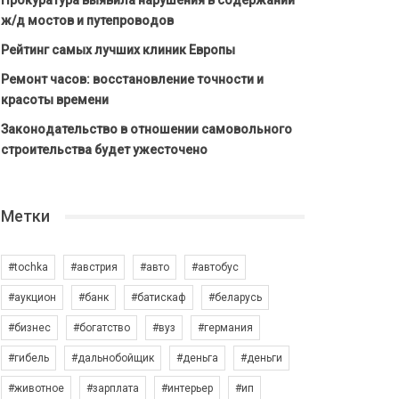
Прокуратура выявила нарушения в содержании
ж/д мостов и путепроводов
Рейтинг самых лучших клиник Европы
Ремонт часов: восстановление точности и
красоты времени
Законодательство в отношении самовольного
строительства будет ужесточено
Метки
#tochka
#австрия
#авто
#автобус
#аукцион
#банк
#батискаф
#беларусь
#бизнес
#богатство
#вуз
#германия
#гибель
#дальнобойщик
#деньга
#деньги
#животное
#зарплата
#интерьер
#ип