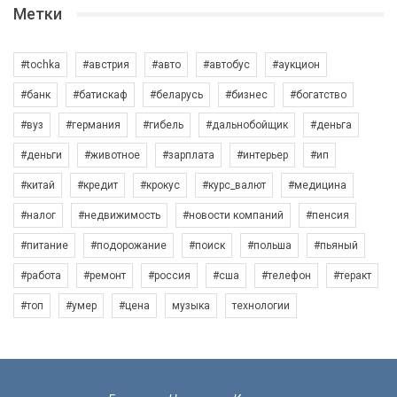
Метки
#tochka
#австрия
#авто
#автобус
#аукцион
#банк
#батискаф
#беларусь
#бизнес
#богатство
#вуз
#германия
#гибель
#дальнобойщик
#деньга
#деньги
#животное
#зарплата
#интерьер
#ип
#китай
#кредит
#крокус
#курс_валют
#медицина
#налог
#недвижимость
#новости компаний
#пенсия
#питание
#подорожание
#поиск
#польша
#пьяный
#работа
#ремонт
#россия
#сша
#телефон
#теракт
#топ
#умер
#цена
музыка
технологии