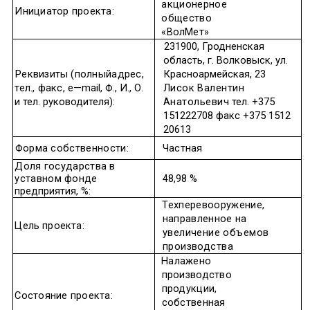
акционерное
Инициатор
проекта
:
общество
«ВолМет»
231900,
Гродненская
область
,
г
.
Волковыск
,
ул
.
Реквизиты
(
полный
адрес
,
Красноармейская
, 23
тел
.,
факс
,
e
—
mail
,
Ф
.,
И
.,
О
.
Лисок
Валентин
и
тел
.
руководителя
):
Анатольевич
тел
. +375
151222708
факс
+375 1512
20613
Форма
собственности
:
Частная
Доля
государства
в
уставном
фонде
48,98 %
предприятия
, %:
Техперевооружение
,
направленное
на
Цель
проекта
:
увеличение
объемов
производства
Налажено
производство
продукции
,
Состояние
проекта
:
собственная