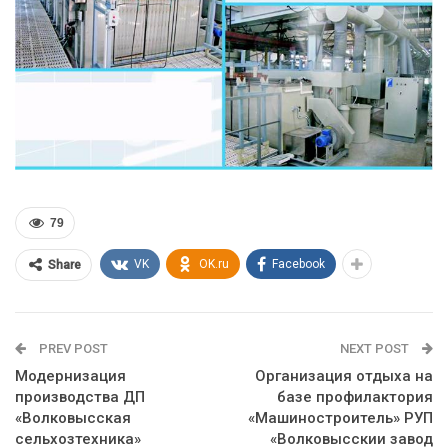
79
VK
OK.ru
Facebook
Share
PREV POST
NEXT POST
Модернизация
Организация отдыха на
производства ДП
базе профилактория
«Волковысская
«Машиностроитель» РУП
сельхозтехника»
«Волковысскии завод