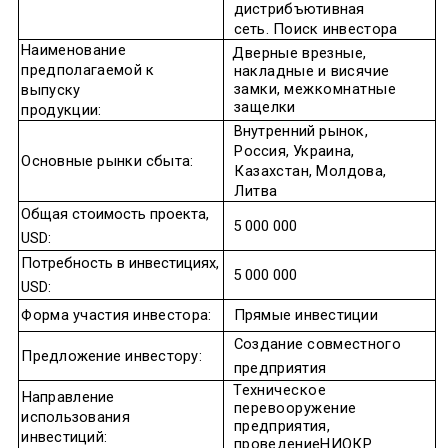
дистрибъютивная
сеть
.
Поиск
инвестора
Наименование
Дверные
врезные
,
предполагаемой к
накладные
и
висячие
замки
,
межкомнатные
выпуску
защелки
продукции
:
Внутренний
рынок
,
Россия
,
Украина
,
Основные
рынки
сбыта
:
Казахстан
,
Молдова
,
Литва
Общая
стоимость
проекта
,
5 000 000
USD:
Потребность
в
инвестициях
,
5 000 000
USD:
Форма
участия
инвестора
:
Прямые
инвестиции
Создание
совместного
Предложение
инвестору
:
предприятия
Техническое
Направление
перевооружение
использования
предприятия
,
инвестиций
:
проведение
НИОКР