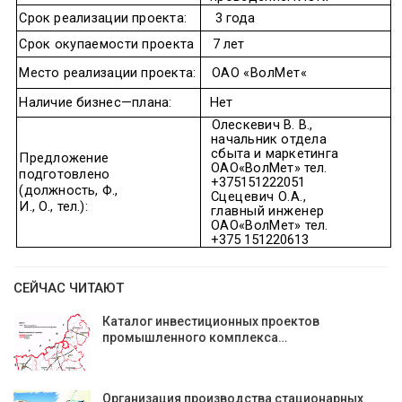
Срок
реализации
проекта
:
3
года
Срок
окупаемости
проекта
7
лет
Место
реализации
проекта
:
ОАО
«
ВолМет
«
Наличие
бизнес
—
плана
:
Нет
Олескевич
В
.
В
.,
начальник
отдела
сбыта
и
маркетинга
Предложение
ОАО
«ВолМет»
тел
.
подготовлено
+375151222051
(
должность
,
Ф
.,
Сцецевич
О
.
А
.,
И
.,
О
.,
тел
.):
главный
инженер
ОАО
«ВолМет»
тел
.
+375 151220613
СЕЙЧАС ЧИТАЮТ
Каталог инвестиционных проектов
промышленного комплекса…
Организация производства стационарных