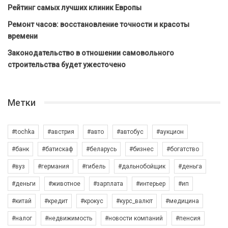
Рейтинг самых лучших клиник Европы
Ремонт часов: восстановление точности и красоты
времени
Законодательство в отношении самовольного
строительства будет ужесточено
Метки
#tochka
#австрия
#авто
#автобус
#аукцион
#банк
#батискаф
#беларусь
#бизнес
#богатство
#вуз
#германия
#гибель
#дальнобойщик
#деньга
#деньги
#животное
#зарплата
#интерьер
#ип
#китай
#кредит
#крокус
#курс_валют
#медицина
#налог
#недвижимость
#новости компаний
#пенсия