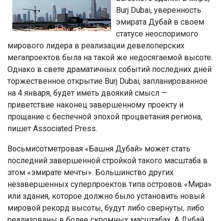
Burj Dubai, уверенность
эмирата Дубай в своем
статусе неоспоримого
мирового лидера в реализации девелоперских
мегапроектов была на такой же недосягаемой высоте.
Однако в свете драматичных событий последних дней
торжественное открытие Burj Dubai, запланированное
на 4 января, будет иметь двоякий смысл —
приветствие наконец завершенному проекту и
прощание с беспечной эпохой процветания региона,
пишет Associated Press.
Восьмисотметровая «Башня Дубай» может стать
последний завершенной стройкой такого масштаба в
этом «эмирате мечты». Большинство других
незавершенных суперпроектов типа островов «Мира»
или здания, которое должно было установить новый
мировой рекорд высоты, будут либо свернуты, либо
реализованы в более скромных масштабах. А Дубай,