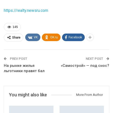
https://realty.newsru.com
145
VK
OK.ru
Facebook
Share
PREV POST
NEXT POST
На рынке жилья
«Самострой» — под снос?
льготники правят бал
You might also like
More From Author