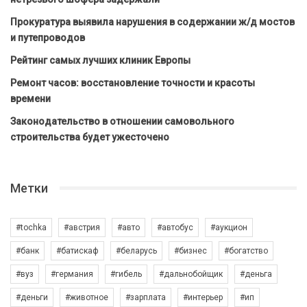
Прокуратура выявила нарушения в содержании ж/д мостов
и путепроводов
Рейтинг самых лучших клиник Европы
Ремонт часов: восстановление точности и красоты
времени
Законодательство в отношении самовольного
строительства будет ужесточено
Метки
#tochka
#австрия
#авто
#автобус
#аукцион
#банк
#батискаф
#беларусь
#бизнес
#богатство
#вуз
#германия
#гибель
#дальнобойщик
#деньга
#деньги
#животное
#зарплата
#интерьер
#ип