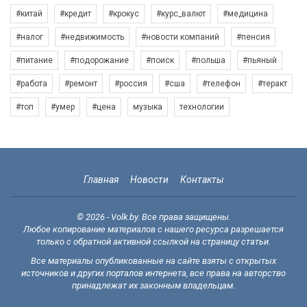
#китай
#кредит
#крокус
#курс_валют
#медицина
#налог
#недвижимость
#новости компаний
#пенсия
#питание
#подорожание
#поиск
#польша
#пьяный
#работа
#ремонт
#россия
#сша
#телефон
#теракт
#топ
#умер
#цена
музыка
технологии
Главная
Новости
Контакты
© 2026 - Volk.by. Все права защищены.
Любое копирование материалов с нашего ресурса разрешается
только с обратной активной ссылкой на страницу статьи.
Все материалы опубликованные на сайте взяты с открытых
источников и других порталов интернета, все права на авторство
принадлежат их законным владельцам.