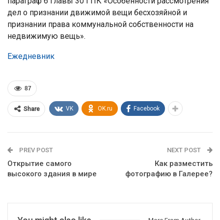
параграф 6 главы 30 ГПК «Особенности рассмотрения
дел о признании движимой вещи бесхозяйной и
признании права коммунальной собственности на
недвижимую вещь».
Ежедневник
87
VK
OK.ru
Facebook
Share
PREV POST
NEXT POST
Открытие самого
Как разместить
высокого здания в мире
фотографию в Галерее?