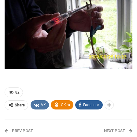
82
VK
OK.ru
Facebook
Share
PREV POST
NEXT POST