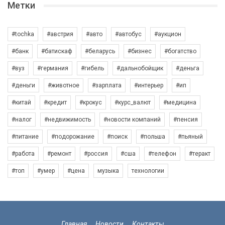
Метки
#tochka
#австрия
#авто
#автобус
#аукцион
#банк
#батискаф
#беларусь
#бизнес
#богатство
#вуз
#германия
#гибель
#дальнобойщик
#деньга
#деньги
#животное
#зарплата
#интерьер
#ип
#китай
#кредит
#крокус
#курс_валют
#медицина
#налог
#недвижимость
#новости компаний
#пенсия
#питание
#подорожание
#поиск
#польша
#пьяный
#работа
#ремонт
#россия
#сша
#телефон
#теракт
#топ
#умер
#цена
музыка
технологии
Главная
Новости
Контакты