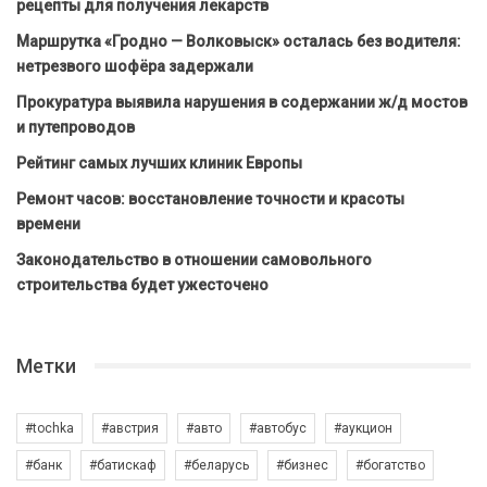
рецепты для получения лекарств
Маршрутка «Гродно — Волковыск» осталась без водителя:
нетрезвого шофёра задержали
Прокуратура выявила нарушения в содержании ж/д мостов
и путепроводов
Рейтинг самых лучших клиник Европы
Ремонт часов: восстановление точности и красоты
времени
Законодательство в отношении самовольного
строительства будет ужесточено
Метки
#tochka
#австрия
#авто
#автобус
#аукцион
#банк
#батискаф
#беларусь
#бизнес
#богатство