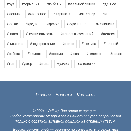
#вуз
#германия
#гибель
#дальнобойщик
#деньга
#деньги
#животное
#зарплата
#интерьер
#ип
#китай
#кредит
#крокус
#курс_валют
#медицина
#налог
#недвижимость
#новости компаний
#пенсия
#питание
#подорожание
#поиск
#польша
#пьяный
#работа
#ремонт
#россия
#сша
#телефон
#теракт
#топ
#умер
#цена
музыка
технологии
Главная
Новости
Контакты
© 2026 - Volk.by. Все права защищены.
Любое копирование материалов с нашего ресурса разрешается
только с обратной активной ссылкой на страницу статьи.
Все материалы опубликованные на сайте взяты с открытых