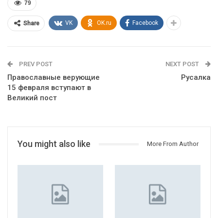
79
VK
OK.ru
Facebook
Share
PREV POST
NEXT POST
Православные верующие
Русалка
15 февраля вступают в
Великий пост
You might also like
More From Author