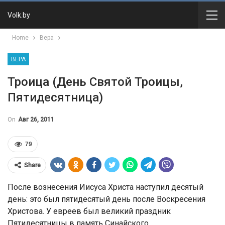
Volk.by
Home
Вера
ВЕРА
Троица (День Святой Троицы,
Пятидесятница)
On
Авг 26, 2011
79
Share
После вознесения Иисуса Христа наступил десятый
день: это был пятидесятый день после Воскресения
Христова. У евреев был великий праздник
Пятидесятницы в память Синайского