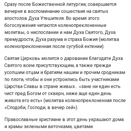
Сразу после Божественной литургии, совершается
вечерня в воспоминание сошествия на святых
апостолов Духа Утешителя. Во время этого
богослужения читаются коленопреклоненные
молитвы, о ниспослании и нам Духа Святого, Духа
премудрости, Духа разума и страха Божия (молитва
коленопреклоненная после сугубой ектении).
Святая Церковь молится о даровании благодати Духа
Святого всем присутствующим, а также прежде
усопшим отцам и братиям нашим и прочим сродникам
по плоти, чтобы и они устроились быть участниками
Царства Славы в стране живых… «зане ни един есть
чист пред Богом от скверн, ниже аще един день
живота его есть» (молитва коленопреклоненная после
«Сподоби, Господи, в вечер сей»).
Православные христиане в этот день украшают дома
и храмы зелеными веточками, цветами.