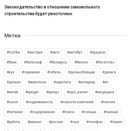
Законодательство в отношении самовольного
строительства будет ужесточено
Метки
#tochka
#австрия
#авто
#автобус
#аукцион
#банк
#батискаф
#беларусь
#бизнес
#богатство
#вуз
#германия
#гибель
#дальнобойщик
#деньга
#деньги
#животное
#зарплата
#интерьер
#ип
#китай
#кредит
#крокус
#курс_валют
#медицина
#налог
#недвижимость
#новости компаний
#пенсия
#питание
#подорожание
#поиск
#польша
#пьяный
#работа
#ремонт
#россия
#сша
#телефон
#теракт