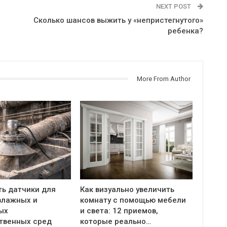
NEXT POST
Сколько шансов выжить у «непристегнутого»
ребенка?
More From Author
ть датчики для
Как визуально увеличить
влажных и
комнату с помощью мебели
ых
и света: 12 приемов,
твенных сред
которые реально…