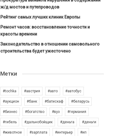
Прокуратура выявила нарушения в содержании
ж/д мостов и путепроводов
Рейтинг самых лучших клиник Европы
Ремонт часов: восстановление точности и
красоты времени
Законодательство в отношении самовольного
строительства будет ужесточено
Метки
#tochka
#австрия
#авто
#автобус
#аукцион
#банк
#батискаф
#беларусь
#бизнес
#богатство
#вуз
#германия
#гибель
#дальнобойщик
#деньга
#деньги
#животное
#зарплата
#интерьер
#ип