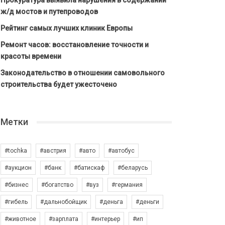
Прокуратура выявила нарушения в содержании
ж/д мостов и путепроводов
Рейтинг самых лучших клиник Европы
Ремонт часов: восстановление точности и
красоты времени
Законодательство в отношении самовольного
строительства будет ужесточено
Метки
#tochka
#австрия
#авто
#автобус
#аукцион
#банк
#батискаф
#беларусь
#бизнес
#богатство
#вуз
#германия
#гибель
#дальнобойщик
#деньга
#деньги
#животное
#зарплата
#интерьер
#ип