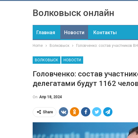
Волковыск онлайн
Главная
Новости
Контакты
Home
Волковыск
Головченко: состав участников В
ВОЛКОВЫСК
НОВОСТИ
Головченко: состав участни
делегатами будут 1162 чело
On
Апр 18, 2024
Share