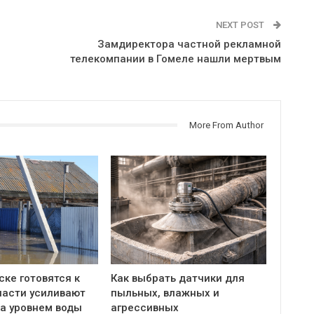
NEXT POST
Замдиректора частной рекламной
телекомпании в Гомеле нашли мертвым
More From Author
ке готовятся к
Как выбрать датчики для
ласти усиливают
пыльных, влажных и
за уровнем воды
агрессивных