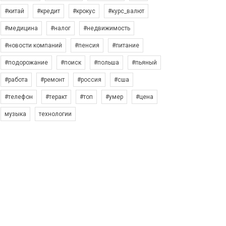
#китай
#кредит
#крокус
#курс_валют
#медицина
#налог
#недвижимость
#новости компаний
#пенсия
#питание
#подорожание
#поиск
#польша
#пьяный
#работа
#ремонт
#россия
#сша
#телефон
#теракт
#топ
#умер
#цена
музыка
технологии