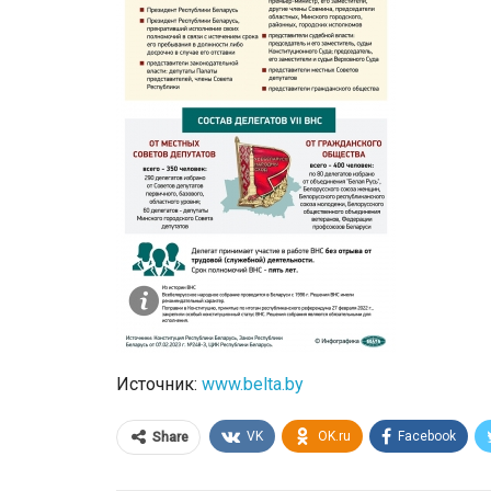
Источник:
www.belta.by
VK
OK.ru
Facebook
Share