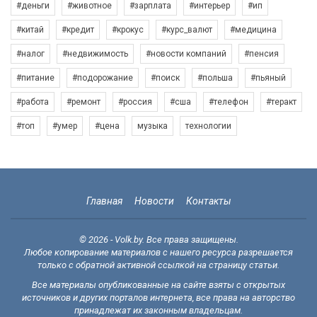
#деньги
#животное
#зарплата
#интерьер
#ип
#китай
#кредит
#крокус
#курс_валют
#медицина
#налог
#недвижимость
#новости компаний
#пенсия
#питание
#подорожание
#поиск
#польша
#пьяный
#работа
#ремонт
#россия
#сша
#телефон
#теракт
#топ
#умер
#цена
музыка
технологии
Главная
Новости
Контакты
© 2026 - Volk.by. Все права защищены.
Любое копирование материалов с нашего ресурса разрешается
только с обратной активной ссылкой на страницу статьи.
Все материалы опубликованные на сайте взяты с открытых
источников и других порталов интернета, все права на авторство
принадлежат их законным владельцам.