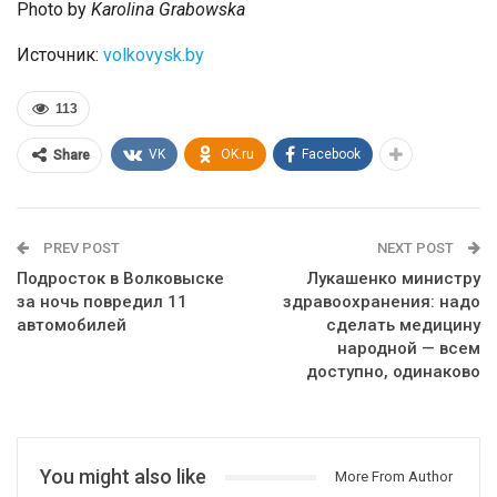
Photo by
Karolina Grabowska
Источник:
volkovysk.by
113
VK
OK.ru
Facebook
Share
PREV POST
NEXT POST
Подросток в Волковыске
Лукашенко министру
за ночь повредил 11
здравоохранения: надо
автомобилей
сделать медицину
народной — всем
доступно, одинаково
You might also like
More From Author