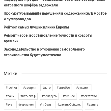
нетрезвого шофёра задержали
Прокуратура выявила нарушения в содержании ж/д мостов
и путепроводов
Рейтинг самых лучших клиник Европы
Ремонт часов: восстановление точности и красоты
времени
Законодательство в отношении самовольного
строительства будет ужесточено
Метки
#tochka
#австрия
#авто
#автобус
#аукцион
#банк
#батискаф
#беларусь
#бизнес
#богатство
#вуз
#германия
#гибель
#дальнобойщик
#деньга