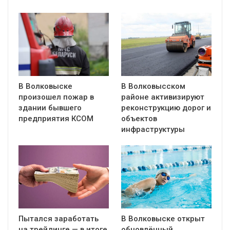
В Волковыске
В Волковысском
произошел пожар в
районе активизируют
здании бывшего
реконструкцию дорог и
предприятия КСОМ
объектов
инфраструктуры
Пытался заработать
В Волковыске открыт
на трейдинге — в итоге
обновлённый