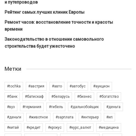
и путепроводов
Рейтинг самых лучших клиник Европы
Ремонт часов: восстановление точности и красоты
времени
Законодательство в отношении самовольного
строительства будет ужесточено
Метки
#tochka
#австрия
#авто
#автобус
#аукцион
#банк
#батискаф
#беларусь
#бизнес
#богатство
#вуз
#германия
#гибель
#дальнобойщик
#деньга
#деньги
#животное
#зарплата
#интерьер
#ип
#китай
#кредит
#крокус
#курс_валют
#медицина