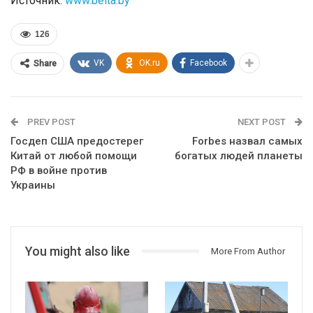
Источник:
www.belta.by
126
VK
OK.ru
Facebook
Share
PREV POST
NEXT POST
Госдеп США предостерег
Forbes назвал самых
Китай от любой помощи
богатых людей планеты
РФ в войне против
Украины
You might also like
More From Author