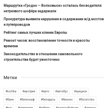
Маршрутка «Гродно — Волковыск» осталась без водителя:
нетрезвого шофёра задержали
Прокуратура выявила нарушения в содержании ж/д мостов
и путепроводов
Рейтинг самых лучших клиник Европы
Ремонт часов: восстановление точности и красоты
времени
Законодательство в отношении самовольного
строительства будет ужесточено
Метки
#tochka
#австрия
#авто
#автобус
#аукцион
#банк
#батискаф
#беларусь
#бизнес
#богатство
#вуз
#германия
#гибель
#дальнобойщик
#деньга