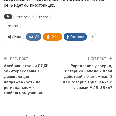
речь идет об иностранцах.
#ирландия
#природа
119
VK
OK.ru
Facebook
Share
PREV POST
NEXT POST
Алейник: страны ОДКБ
Укрепление доверия,
заинтересованы в
истерики Запада и план
деэскалации
действий в экономике. О
напряженности на
чем говорил Лукашенко с
региональном и
главами МИД ОДКБ?
глобальном уровнях