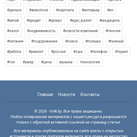
#деньги
#животное
#зарплата
#интерьер
#ип
#китай
#кредит
#крокус
#курс_валют
#медицина
#налог
#недвижимость
#новости компаний
#пенсия
#питание
#подорожание
#поиск
#польша
#пьяный
#работа
#ремонт
#россия
#сша
#телефон
#теракт
#топ
#умер
#цена
музыка
технологии
Главная
Новости
Контакты
© 2026 - Volk.by. Все права защищены.
Любое копирование материалов с нашего ресурса разрешается
только с обратной активной ссылкой на страницу статьи.
Все материалы опубликованные на сайте взяты с открытых
источников и других порталов интернета, все права на авторство