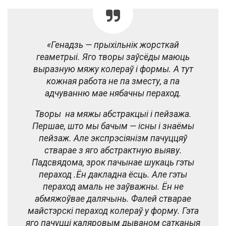
«Генадзь — прыхільнік жорсткай
геаметрыі. Яго творы заўсёды маюць
выразную мяжу колераў і формы. А тут
кожная работа не па зместу, а па
адчуванню мае нябачны пераход.
Творы на мяжы абстракцыі і пейзажа.
Першае, што мы бачым — існы і знаёмы
пейзаж. Але экспрэсіянізм пачуццяў
стварае з яго абстрактную выяву.
Падсвядома, зрок пачынае шукаць гэты
пераход .Ён дакладна ёсць. Але гэты
пераход амаль не заўважны. Ён не
абмяжоўвае далячынь. Фалей стварае
майстэрскі пераход колераў у форму. Гэта
яго пачуцці каляровым дываном сатканыя