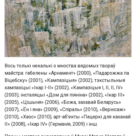
Вось толькі некалькі з мноства вядомых твораў
майстра: габелены «Арнамент» (2000), «Падарожжа па
Віцебску» (2001), «Кампазіцыя» (2002); тэкстыльныя
кампазіцыі «Ікар I-II» (2002), «Кампазіцыя I, II, II, IV»
(2003); інсталяцыі «Дом для піяніна» (2002), «Ікар III»
(2005), «Цішыня» (2006), «Божа, захавай Беларусь»
(2007), «Ён і яна» (2009), «Спіраль» (2010), «Вернісаж»
(2010), «Хаос» (2010); арт-аб’екты «Пацеркі для каханай
II» (2008), «Ікар IV» (Германія, 2009) і інш.