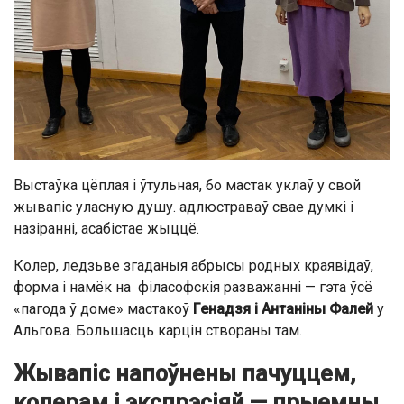
Выстаўка цёплая і ўтульная, бо мастак уклаў у свой
жывапіс уласную душу. адлюстраваў свае думкі і
назіранні, асабістае жыццё.
Колер, ледзьве згаданыя абрысы родных краявідаў,
форма і намёк на філасофскія разважанні — гэта ўсё
«пагода ў доме» мастакоў
Генадзя і Антаніны Фалей
у
Альгова. Большасць карцін створаны там.
Жывапіс напоўнены пачуццем,
колерам і экспрэсіяй — прыемны