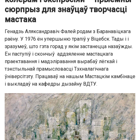
сюрпрыз для знаўцаў творчасці
мастака
Генадзь Аляксандравіч Фалей родам з Баранавіцкага
раёну. У 1976 ён упершыню трапіў у Віцебск. Тады і і
зразумеў, што гэта горад у якім застанецца назаўжды.
Ён паступіў і скончыў аддзяленне мастацкага
праектавання і мадэліравання вырабаў лёгкай і
тэкстыльнай прамысловасці Тэхналагічнага
ўніверсітэту. Працаваў на нашым Мастацкім камбінаце
і выкладаў на кафедры дызайну ВДТУ.