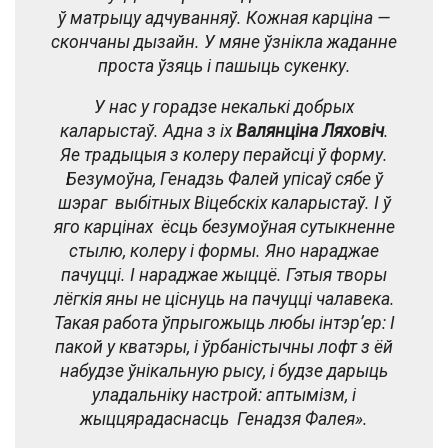
ў матрыцу адчуванняў. Кожная карціна —
скончаны дызайн. У мяне ўзнікла жаданне
проста ўзяць і пашыць сукенку.
У нас у горадзе некалькі добрых
каларыстаў. Адна з іх
Валянціна Ляховіч
.
Яе традыцыя з колеру перайсці ў форму.
Безумоўна, Генадзь Фалей упісаў сябе ў
шэраг выбітных Віцебскіх каларыстаў. І ў
яго карцінах ёсць безумоўная сутыкненне
стылю, колеру і формы. Яно нараджае
пачуцці. І нараджае жыццё. Гэтыя творы
лёгкія яны не ціснуць на пачуцці чалавека.
Такая работа ўпрыгожыць любы інтэр’ер: І
пакой у кватэры, і ўрбаністычны лофт з ёй
набудзе ўнікальную рысу, і будзе дарыць
уладальніку настрой: аптымізм, і
жыццярадаснасць Генадзя Фалея».