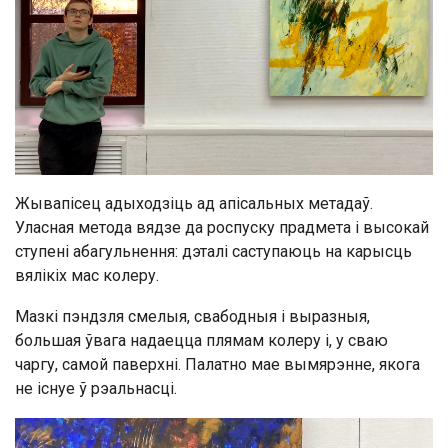
Жывапісец адыходзіць ад апісальных метадаў.
Уласная метода вядзе да роспуску прадмета і высокай
ступені абагульнення: дэталі саступаюць на карысць
вялікіх мас колеру.
Мазкі пэндзля смелыя, свабодныя і выразныя,
большая ўвага надаецца плямам колеру і, у сваю
чаргу, самой паверхні. Палатно мае вымярэнне, якога
не існуе ў рэальнасці.