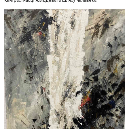
кантрастнасці жыццевага шляху чалавека.