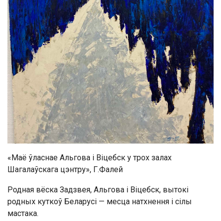
«Маё ўласнае Альгова і Віцебск у трох залах
Шагалаўскага цэнтру», Г.Фалей
Родная вёска Задзвея, Альгова і Віцебск, вытокі
родных куткоў Беларусі — месца натхнення і сілы
мастака.