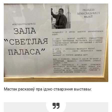
Мастак расказаў пра ідэю стварэння выставы: