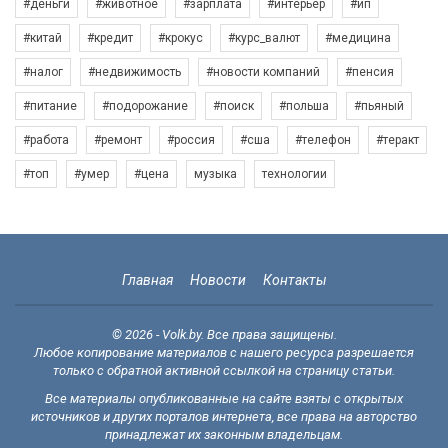
#деньги
#животное
#зарплата
#интерьер
#ип
#китай
#кредит
#крокус
#курс_валют
#медицина
#налог
#недвижимость
#новости компаний
#пенсия
#питание
#подорожание
#поиск
#польша
#пьяный
#работа
#ремонт
#россия
#сша
#телефон
#теракт
#топ
#умер
#цена
музыка
технологии
Главная
Новости
Контакты
© 2026 - Volk.by. Все права защищены.
Любое копирование материалов с нашего ресурса разрешается
только с обратной активной ссылкой на страницу статьи.
Все материалы опубликованные на сайте взяты с открытых
источников и других порталов интернета, все права на авторство
принадлежат их законным владельцам.