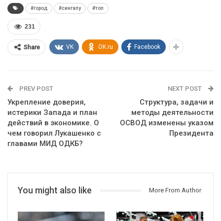
#город
#сингапу
#топ
231
VK
OK.ru
Facebook
Share
PREV POST
NEXT POST
Укрепление доверия,
Структура, задачи и
истерики Запада и план
методы деятельности
действий в экономике. О
ОСВОД изменены указом
чем говорил Лукашенко с
Президента
главами МИД ОДКБ?
You might also like
More From Author