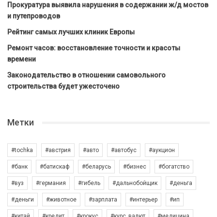
Прокуратура выявила нарушения в содержании ж/д мостов
и путепроводов
Рейтинг самых лучших клиник Европы
Ремонт часов: восстановление точности и красоты
времени
Законодательство в отношении самовольного
строительства будет ужесточено
Метки
#tochka
#австрия
#авто
#автобус
#аукцион
#банк
#батискаф
#беларусь
#бизнес
#богатство
#вуз
#германия
#гибель
#дальнобойщик
#деньга
#деньги
#животное
#зарплата
#интерьер
#ип
#китай
#кредит
#крокус
#курс_валют
#медицина