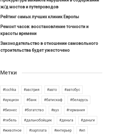
Прокуратура выявила нарушения в содержании
ж/д мостов и путепроводов
Рейтинг самых лучших клиник Европы
Ремонт часов: восстановление точности и
красоты времени
Законодательство в отношении самовольного
строительства будет ужесточено
Метки
#tochka
#австрия
#авто
#автобус
#аукцион
#банк
#батискаф
#беларусь
#бизнес
#богатство
#вуз
#германия
#гибель
#дальнобойщик
#деньга
#деньги
#животное
#зарплата
#интерьер
#ип