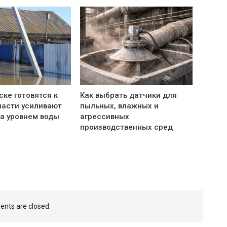
ке готовятся к
Как выбрать датчики для
ласти усиливают
пыльных, влажных и
за уровнем воды
агрессивных
производственных сред
nts are closed.