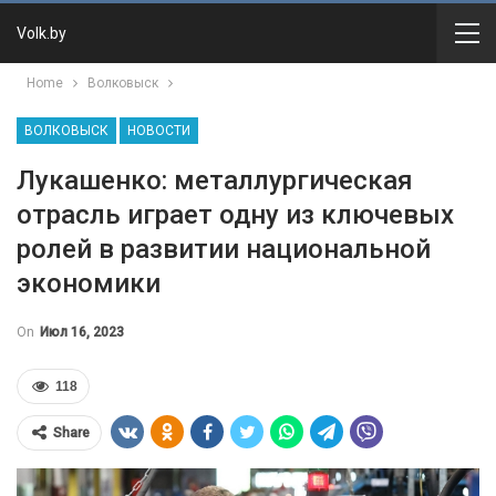
Volk.by
Home
Волковыск
ВОЛКОВЫСК
НОВОСТИ
Лукашенко: металлургическая
отрасль играет одну из ключевых
ролей в развитии национальной
экономики
On
Июл 16, 2023
118
Share