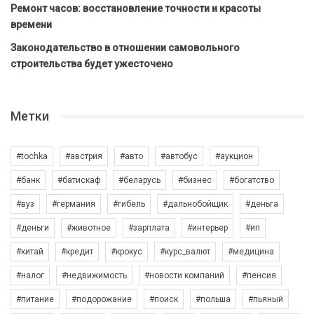
Ремонт часов: восстановление точности и красоты
времени
Законодательство в отношении самовольного
строительства будет ужесточено
Метки
#tochka
#австрия
#авто
#автобус
#аукцион
#банк
#батискаф
#беларусь
#бизнес
#богатство
#вуз
#германия
#гибель
#дальнобойщик
#деньга
#деньги
#животное
#зарплата
#интерьер
#ип
#китай
#кредит
#крокус
#курс_валют
#медицина
#налог
#недвижимость
#новости компаний
#пенсия
#питание
#подорожание
#поиск
#польша
#пьяный