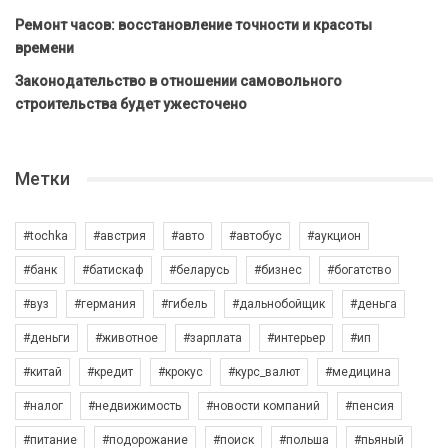
Ремонт часов: восстановление точности и красоты
времени
Законодательство в отношении самовольного
строительства будет ужесточено
Метки
#tochka
#австрия
#авто
#автобус
#аукцион
#банк
#батискаф
#беларусь
#бизнес
#богатство
#вуз
#германия
#гибель
#дальнобойщик
#деньга
#деньги
#животное
#зарплата
#интерьер
#ип
#китай
#кредит
#крокус
#курс_валют
#медицина
#налог
#недвижимость
#новости компаний
#пенсия
#питание
#подорожание
#поиск
#польша
#пьяный