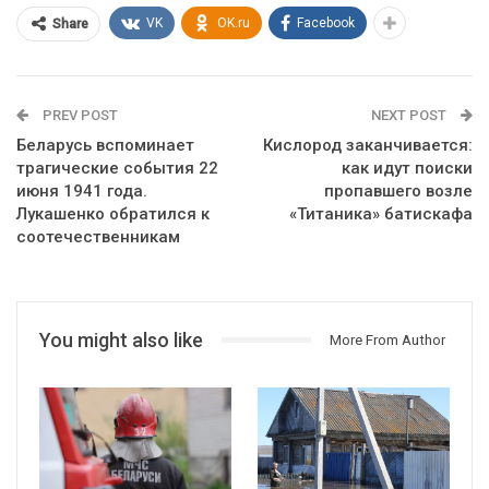
VK
OK.ru
Facebook
Share
PREV POST
NEXT POST
Беларусь вспоминает
Кислород заканчивается:
трагические события 22
как идут поиски
июня 1941 года.
пропавшего возле
Лукашенко обратился к
«Титаника» батискафа
соотечественникам
You might also like
More From Author