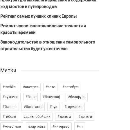
Прокуратура выявила нарушения в содержании
ж/д мостов и путепроводов
Рейтинг самых лучших клиник Европы
Ремонт часов: восстановление точности и
красоты времени
Законодательство в отношении самовольного
строительства будет ужесточено
Метки
#tochka
#австрия
#авто
#автобус
#аукцион
#банк
#батискаф
#беларусь
#бизнес
#богатство
#вуз
#германия
#гибель
#дальнобойщик
#деньга
#деньги
#животное
#зарплата
#интерьер
#ип