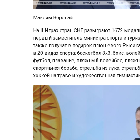
Максим Воропай
На II Играх стран СНГ разыграют 1672 меда
первый заместитель министра спорта и тур
также получат в подарок плюшевого Рысика
в 20 видах спорта: баскетбол 3х3, бокс, воле
футбол, плавание, пляжный волейбол, пляжн
спортивная борьба, стрельба из лука, стрельб
хоккей на траве и художественная гимнастик