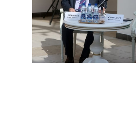
Форма для наших спортсменов разработана с
Ее представила исполняющая обязанности г
Санкович. При пошиве формы учли все поже
только стильной, но и в первую очередь удо
официальной делегации, медперсонала, вол
агентства.