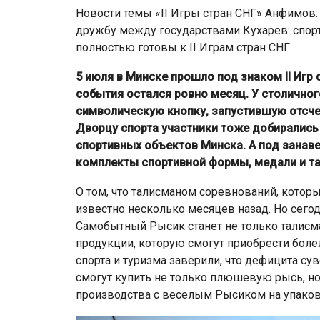
Новости темы «II Игры стран СНГ» Анфимов: 
дружбу между государствами Кухарев: спор
полностью готовы к II Играм стран СНГ
5 июля в Минске прошло под знаком II Игр 
события остался ровно месяц. У столично
символическую кнопку, запустившую отсчет
Дворцу спорта участники тоже добирались
спортивных объектов Минска. А под занав
комплекты спортивной формы, медали и тал
О том, что талисманом соревнований, которые
известно несколько месяцев назад. Но сего
Самобытный Рысик станет не только талисма
продукции, которую смогут приобрести боле
спорта и туризма заверили, что дефицита су
смогут купить не только плюшевую рысь, н
производства с веселым Рысиком на упаков