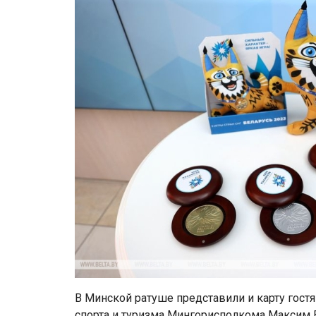
В Минской ратуше представили и карту гостя
спорта и туризма Мингорисполкома Максим Во