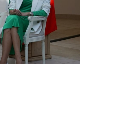
 учетом опыта, полученного на Олимпиаде в Токио.
енерального секретаря НОК Беларуси Ксения
лания спортсменов, ведь форма должна быть не
бной. Всего будет четыре комплекта: для
онтеров и Национального антидопингового