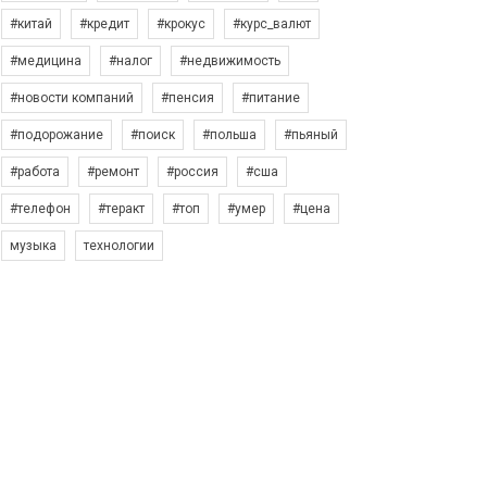
#китай
#кредит
#крокус
#курс_валют
#медицина
#налог
#недвижимость
#новости компаний
#пенсия
#питание
#подорожание
#поиск
#польша
#пьяный
#работа
#ремонт
#россия
#сша
#телефон
#теракт
#топ
#умер
#цена
музыка
технологии