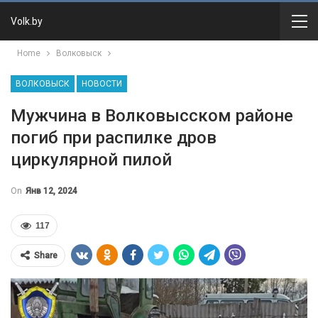
Volk.by
Home
Волковыск
ВОЛКОВЫСК
НОВОСТИ
Мужчина в Волковысском районе
погиб при распилке дров
циркулярной пилой
On
Янв 12, 2024
117
Share