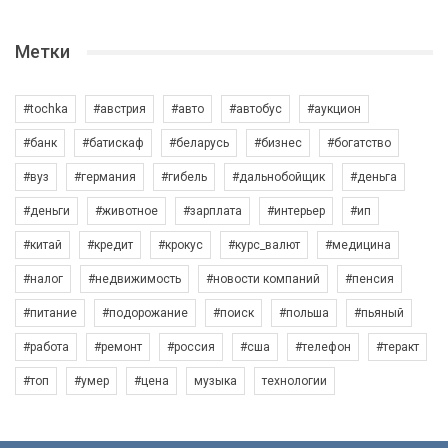
Метки
#tochka
#австрия
#авто
#автобус
#аукцион
#банк
#батискаф
#беларусь
#бизнес
#богатство
#вуз
#германия
#гибель
#дальнобойщик
#деньга
#деньги
#животное
#зарплата
#интерьер
#ип
#китай
#кредит
#крокус
#курс_валют
#медицина
#налог
#недвижимость
#новости компаний
#пенсия
#питание
#подорожание
#поиск
#польша
#пьяный
#работа
#ремонт
#россия
#сша
#телефон
#теракт
#топ
#умер
#цена
музыка
технологии