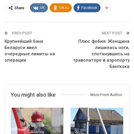
VK
OK.ru
Facebook
Share
PREV POST
NEXT POST
Крупнейший банк
Плюс фобия: Женщина
Беларуси ввел
лишилась ноги,
очередные лимиты на
споткнувшись на
операции
траволаторе в аэропорту
Бангкока
You might also like
More From Author