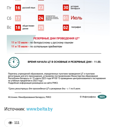
Источник:
www.belta.by
111