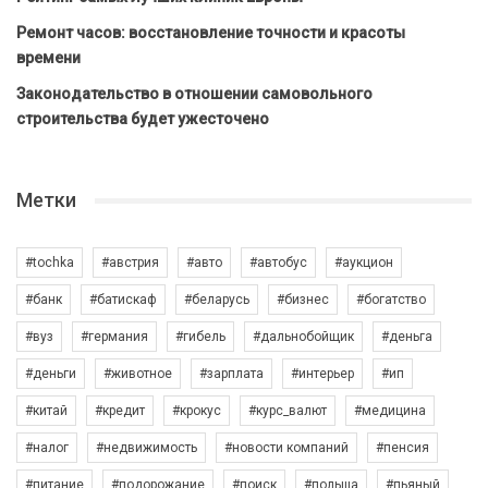
Ремонт часов: восстановление точности и красоты
времени
Законодательство в отношении самовольного
строительства будет ужесточено
Метки
#tochka
#австрия
#авто
#автобус
#аукцион
#банк
#батискаф
#беларусь
#бизнес
#богатство
#вуз
#германия
#гибель
#дальнобойщик
#деньга
#деньги
#животное
#зарплата
#интерьер
#ип
#китай
#кредит
#крокус
#курс_валют
#медицина
#налог
#недвижимость
#новости компаний
#пенсия
#питание
#подорожание
#поиск
#польша
#пьяный