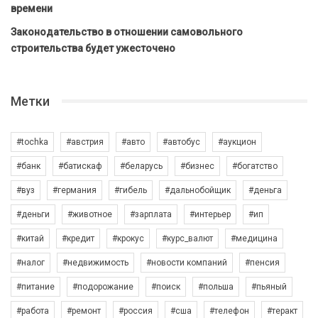
времени
Законодательство в отношении самовольного
строительства будет ужесточено
Метки
#tochka
#австрия
#авто
#автобус
#аукцион
#банк
#батискаф
#беларусь
#бизнес
#богатство
#вуз
#германия
#гибель
#дальнобойщик
#деньга
#деньги
#животное
#зарплата
#интерьер
#ип
#китай
#кредит
#крокус
#курс_валют
#медицина
#налог
#недвижимость
#новости компаний
#пенсия
#питание
#подорожание
#поиск
#польша
#пьяный
#работа
#ремонт
#россия
#сша
#телефон
#теракт