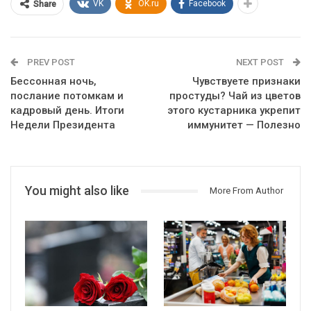
VK
OK.ru
Facebook
Share
PREV POST
NEXT POST
Бессонная ночь,
Чувствуете признаки
послание потомкам и
простуды? Чай из цветов
кадровый день. Итоги
этого кустарника укрепит
Недели Президента
иммунитет — Полезно
You might also like
More From Author