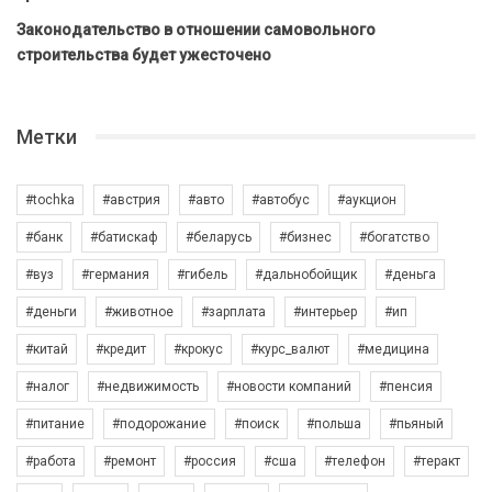
Законодательство в отношении самовольного
строительства будет ужесточено
Метки
#tochka
#австрия
#авто
#автобус
#аукцион
#банк
#батискаф
#беларусь
#бизнес
#богатство
#вуз
#германия
#гибель
#дальнобойщик
#деньга
#деньги
#животное
#зарплата
#интерьер
#ип
#китай
#кредит
#крокус
#курс_валют
#медицина
#налог
#недвижимость
#новости компаний
#пенсия
#питание
#подорожание
#поиск
#польша
#пьяный
#работа
#ремонт
#россия
#сша
#телефон
#теракт