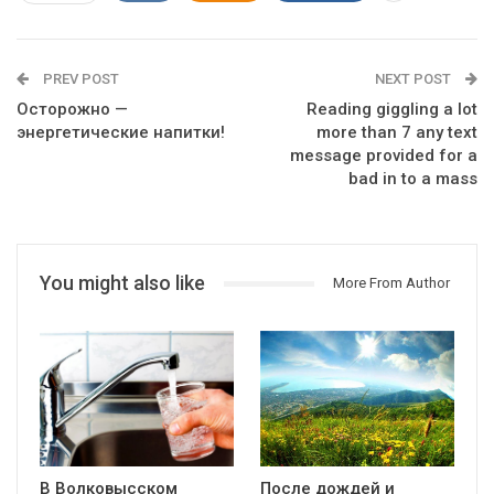
PREV POST
NEXT POST
Осторожно —
Reading giggling a lot
энергетические напитки!
more than 7 any text
message provided for a
bad in to a mass
You might also like
More From Author
В Волковысском
После дождей и