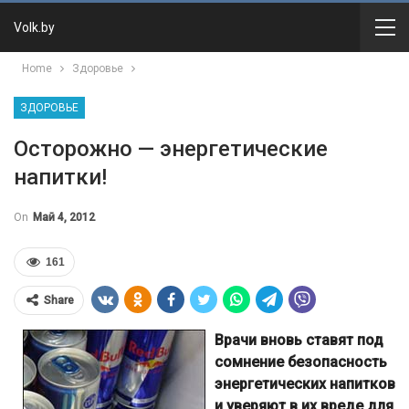
Volk.by
Home
Здоровье
ЗДОРОВЬЕ
Осторожно — энергетические
напитки!
On
Май 4, 2012
161
Share
Врачи вновь ставят под
сомнение безопасность
энергетических напитков
и уверяют в их вреде для