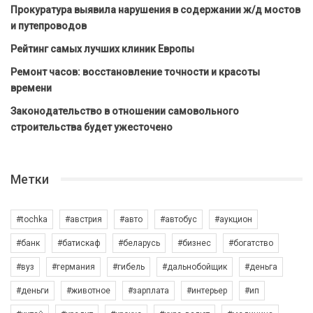
Прокуратура выявила нарушения в содержании ж/д мостов
и путепроводов
Рейтинг самых лучших клиник Европы
Ремонт часов: восстановление точности и красоты
времени
Законодательство в отношении самовольного
строительства будет ужесточено
Метки
#tochka
#австрия
#авто
#автобус
#аукцион
#банк
#батискаф
#беларусь
#бизнес
#богатство
#вуз
#германия
#гибель
#дальнобойщик
#деньга
#деньги
#животное
#зарплата
#интерьер
#ип