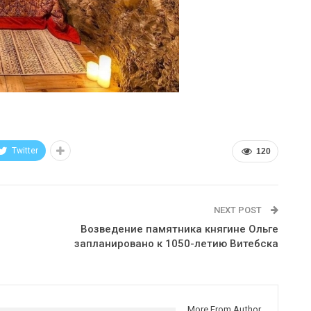
Twitter
120
NEXT POST
Возведение памятника княгине Ольге
запланировано к 1050-летию Витебска
More From Author