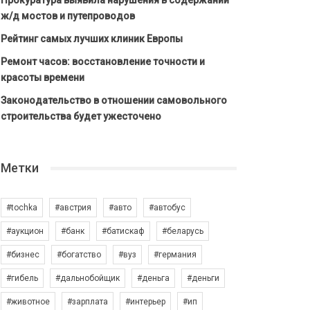
Прокуратура выявила нарушения в содержании
ж/д мостов и путепроводов
Рейтинг самых лучших клиник Европы
Ремонт часов: восстановление точности и
красоты времени
Законодательство в отношении самовольного
строительства будет ужесточено
Метки
#tochka
#австрия
#авто
#автобус
#аукцион
#банк
#батискаф
#беларусь
#бизнес
#богатство
#вуз
#германия
#гибель
#дальнобойщик
#деньга
#деньги
#животное
#зарплата
#интерьер
#ип