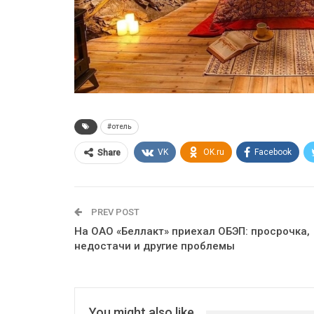
#отель
VK
OK.ru
Facebook
Share
PREV POST
На ОАО «Беллакт» приехал ОБЭП: просрочка,
недостачи и другие проблемы
You might also like