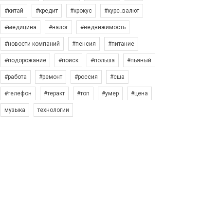
#китай
#кредит
#крокус
#курс_валют
#медицина
#налог
#недвижимость
#новости компаний
#пенсия
#питание
#подорожание
#поиск
#польша
#пьяный
#работа
#ремонт
#россия
#сша
#телефон
#теракт
#топ
#умер
#цена
музыка
технологии