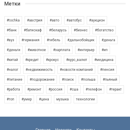
Метки
#tochka
#австрия
#авто
#автобус
#аукцион
#банк
#батискаф
#беларусь
#бизнес
#богатство
#вуз
#германия
#гибель
#дальнобойщик
#деньга
#деньги
#животное
#зарплата
#интерьер
#ип
#китай
#кредит
#крокус
#курс_валют
#медицина
#налог
#недвижимость
#новости компаний
#пенсия
#питание
#подорожание
#поиск
#польша
#пьяный
#работа
#ремонт
#россия
#сша
#телефон
#теракт
#топ
#умер
#цена
музыка
технологии
Главная
Новости
Контакты