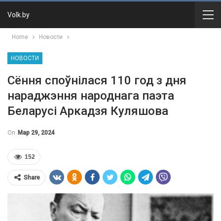
Volk.by
Home
Новости
НОВОСТИ
Сёння споўнілася 110 год з дня
нараджэння народнага паэта
Беларусі Аркадзя Куляшова
On
Мар 29, 2024
152
Share