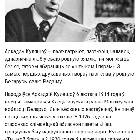
Аркадзь Куляшоў — паэт-патрыёт, паэт-воін, чалавек,
адназначна любіў сваю родную зямлю, ня мог жыць
без яе, гатовы абараняць яе «штыком і пярам». З
самых першых друкаваных твораў паэт славіў родную
Беларусь, сваю Радзіму.
Народзіўся Аркадзій Кулешоў 6 лютага 1914 года ў
вёсцы Самацевічы Касцюкоўскага раёна Магілёўскай
вобласці Беларусі. Сын вёскавых настаўнікаў, ён пачаў
пісаць вершы яшчэ ў школе. У 1926 годзе на
старонках клімавіцкай абласной газеты «Наш
працаўнік» быў надрукаваны першае верш Кулешова
«Ты, мой брат», а ў 1930 годзе ў шаснаццацігадовым