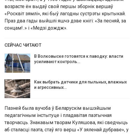
возрасте ён выдаў свой першы зборнік вершаў
«Росквіт зямлі», які быў лагодны сустрэты крытыкай.
Праз два гады выйшлі яшчэ дзве кнігі: «За песняй, за
сонцам!..» і «Медзі дождж».
СЕЙЧАС ЧИТАЮТ
В Волковыске готовятся к паводку: власти
усиливают контроль…
Как выбрать датчики для пыльных, влажных
и агрессивных…
Пазней была вучоба ў Беларускім вышэйшым
педагагічным інстытуце і пладавітая паэтычная
творчасць. Знакавым творам Куляшова, які сведчыць
аб сталасці паэта, стаў яго верш «У зяленай дубраве», у