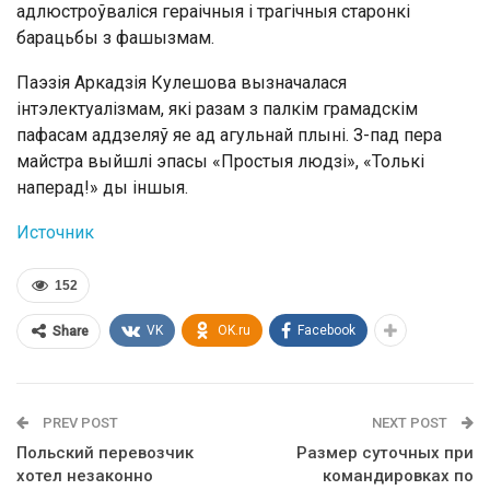
адлюстроўваліся гераічныя і трагічныя старонкі
барацьбы з фашызмам.
Паэзія Аркадзія Кулешова вызначалася
інтэлектуалізмам, які разам з палкім грамадскім
пафасам аддзеляў яе ад агульнай плыні. З-пад пера
майстра выйшлі эпасы «Простыя людзі», «Толькі
наперад!» ды іншыя.
Источник
152
VK
OK.ru
Facebook
Share
PREV POST
NEXT POST
Польский перевозчик
Размер суточных при
хотел незаконно
командировках по