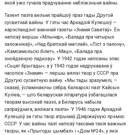
якой ужо гучала прадчуванне набліжэньня вайны.
Талент паэта вельмі прайшоў праз гады Другой
сусветнай вайны. У гэты час Аркадзій Кулешоў —
карэспандэнт ваеннай газеты «Знамя Саветаў». Ён
напісаў вершы «Млынар», «Балада пра чатырых
заложнікаў», «Над братскай магілай», «Ліст з палону»,
«Камсамольскі білет», «Маці», «Балада пра
знойдзеную падкову». У 1942 годзе напісаны эпас
«Сьцяг брыгады», а ў 1943 годзе надрукавана ў
часопісе «Знамя» — першы вялікі твор у СССР пра
Другую сусветную вайну. «Мы тады зразумелі, —
сказаў, ўспамінаючы сябра, балкарскі паэт Кайсын
Куліев, — што беларуская літаратура ўзбагацілася
творам высокай паэзіі, а Беларусь набыла
сапраўднага, вялікага паэта». У 1946 годзе Аркадзій
Кулешоў за гэты твор атрымаў Дзяржаўную прэмію
СССР. У час вайны паэт напісаў таксама такія важныя
творы, як «Прыгоды цымбал» і «Дом №24», у якіх