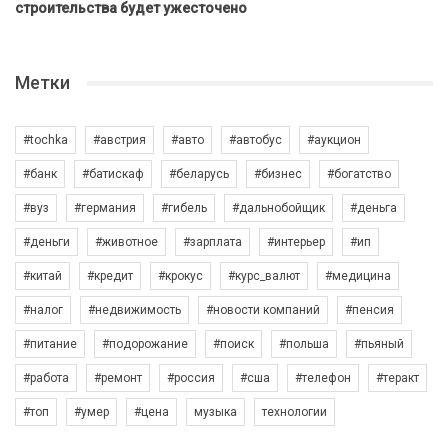
строительства будет ужесточено
Метки
#tochka
#австрия
#авто
#автобус
#аукцион
#банк
#батискаф
#беларусь
#бизнес
#богатство
#вуз
#германия
#гибель
#дальнобойщик
#деньга
#деньги
#животное
#зарплата
#интерьер
#ип
#китай
#кредит
#крокус
#курс_валют
#медицина
#налог
#недвижимость
#новости компаний
#пенсия
#питание
#подорожание
#поиск
#польша
#пьяный
#работа
#ремонт
#россия
#сша
#телефон
#теракт
#топ
#умер
#цена
музыка
технологии