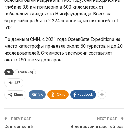
обломки были найдены в 1985 году, они находятся на
глубине 3,8 км примерно в 600 километрах от
побережья канадского Ньюфаундленда. Всего на
борту лайнера было 2 224 человека, из них погибло 1
513.
По данным СМИ, с 2021 года OceanGate Expeditions на
место катастрофы привезла около 60 туристов и до 20
исследователей. Стоимость экскурсии составляет
около 250 тысяч долларов.
#батискаф
127
VK
OK.ru
Facebook
Share
PREV POST
NEXT POST
Сергеенко об
В Беларуси в шестой раз