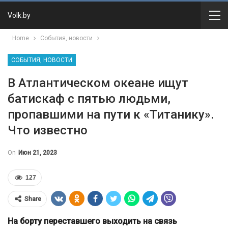
Volk.by
Home
События, новости
СОБЫТИЯ, НОВОСТИ
В Атлантическом океане ищут
батискаф с пятью людьми,
пропавшими на пути к «Титанику».
Что известно
On
Июн 21, 2023
127
Share
На борту переставшего выходить на связь