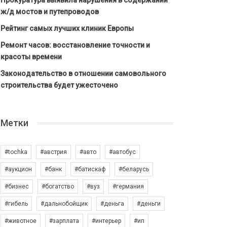
Прокуратура выявила нарушения в содержании
ж/д мостов и путепроводов
Рейтинг самых лучших клиник Европы
Ремонт часов: восстановление точности и
красоты времени
Законодательство в отношении самовольного
строительства будет ужесточено
Метки
#tochka
#австрия
#авто
#автобус
#аукцион
#банк
#батискаф
#беларусь
#бизнес
#богатство
#вуз
#германия
#гибель
#дальнобойщик
#деньга
#деньги
#животное
#зарплата
#интерьер
#ип