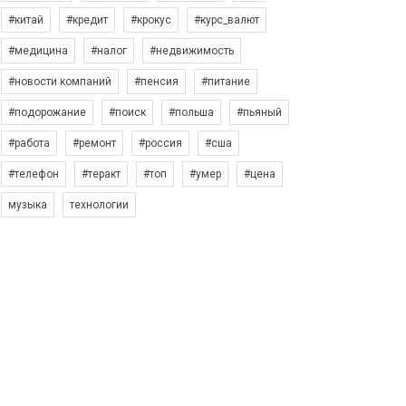
#китай
#кредит
#крокус
#курс_валют
#медицина
#налог
#недвижимость
#новости компаний
#пенсия
#питание
#подорожание
#поиск
#польша
#пьяный
#работа
#ремонт
#россия
#сша
#телефон
#теракт
#топ
#умер
#цена
музыка
технологии