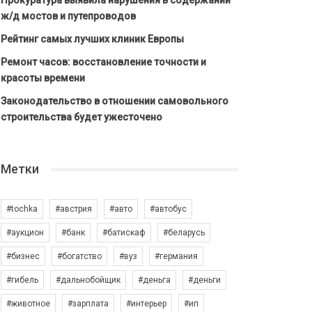
Прокуратура выявила нарушения в содержании
ж/д мостов и путепроводов
Рейтинг самых лучших клиник Европы
Ремонт часов: восстановление точности и
красоты времени
Законодательство в отношении самовольного
строительства будет ужесточено
Метки
#tochka
#австрия
#авто
#автобус
#аукцион
#банк
#батискаф
#беларусь
#бизнес
#богатство
#вуз
#германия
#гибель
#дальнобойщик
#деньга
#деньги
#животное
#зарплата
#интерьер
#ип