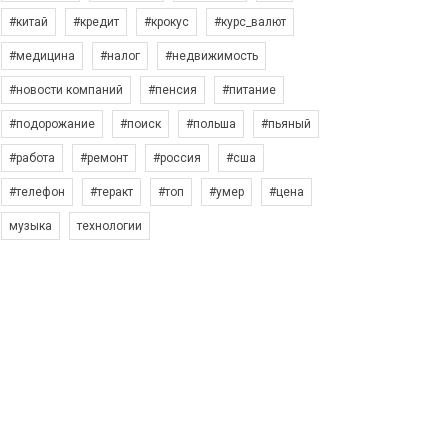
#китай
#кредит
#крокус
#курс_валют
#медицина
#налог
#недвижимость
#новости компаний
#пенсия
#питание
#подорожание
#поиск
#польша
#пьяный
#работа
#ремонт
#россия
#сша
#телефон
#теракт
#топ
#умер
#цена
музыка
технологии