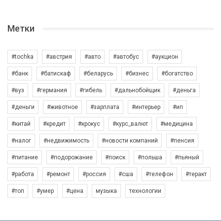
Метки
#tochka
#австрия
#авто
#автобус
#аукцион
#банк
#батискаф
#беларусь
#бизнес
#богатство
#вуз
#германия
#гибель
#дальнобойщик
#деньга
#деньги
#животное
#зарплата
#интерьер
#ип
#китай
#кредит
#крокус
#курс_валют
#медицина
#налог
#недвижимость
#новости компаний
#пенсия
#питание
#подорожание
#поиск
#польша
#пьяный
#работа
#ремонт
#россия
#сша
#телефон
#теракт
#топ
#умер
#цена
музыка
технологии