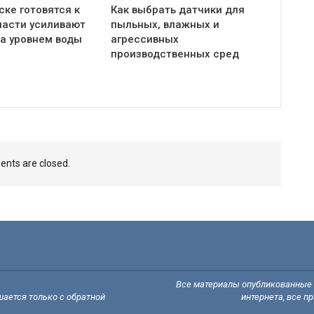
ке готовятся к
Как выбрать датчики для
ласти усиливают
пыльных, влажных и
за уровнем воды
агрессивных
производственных сред
nts are closed.
Все материалы опубликованные н
ается только с обратной
интернета, все п