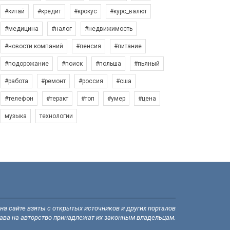
#китай
#кредит
#крокус
#курс_валют
#медицина
#налог
#недвижимость
#новости компаний
#пенсия
#питание
#подорожание
#поиск
#польша
#пьяный
#работа
#ремонт
#россия
#сша
#телефон
#теракт
#топ
#умер
#цена
музыка
технологии
а сайте взяты с открытых источников и других порталов
рава на авторство принадлежат их законным владельцам.