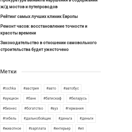
Прокуратура выявила нарушения в содержании
ж/д мостов и путепроводов
Рейтинг самых лучших клиник Европы
Ремонт часов: восстановление точности и
красоты времени
Законодательство в отношении самовольного
строительства будет ужесточено
Метки
#tochka
#австрия
#авто
#автобус
#аукцион
#банк
#батискаф
#беларусь
#бизнес
#богатство
#вуз
#германия
#гибель
#дальнобойщик
#деньга
#деньги
#животное
#зарплата
#интерьер
#ип