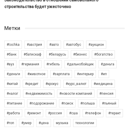
Законодательство в отношении самовольного
строительства будет ужесточено
Метки
#tochka
#австрия
#авто
#автобус
#аукцион
#банк
#батискаф
#беларусь
#бизнес
#богатство
#вуз
#германия
#гибель
#дальнобойщик
#деньга
#деньги
#животное
#зарплата
#интерьер
#ип
#китай
#кредит
#крокус
#курс_валют
#медицина
#налог
#недвижимость
#новости компаний
#пенсия
#питание
#подорожание
#поиск
#польша
#пьяный
#работа
#ремонт
#россия
#сша
#телефон
#теракт
#топ
#умер
#цена
музыка
технологии