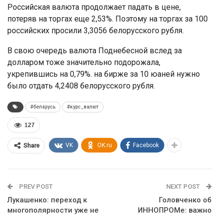
Российская валюта продолжает падать в цене,
потеряв на торгах еще 2,53%. Поэтому на торгах за 100
российских просили 3,3056 белорусского рубля.
В свою очередь валюта Поднебесной вслед за
долларом тоже значительно подорожала,
укрепившись на 0,79%. на бирже за 10 юаней нужно
было отдать 4,2408 белорусского рубля.
#беларусь
#курс_валют
127
VK
OK.ru
Facebook
Share
PREV POST
NEXT POST
Лукашенко: переход к
Головченко об
многополярности уже не
ИННОПРОМе: важно