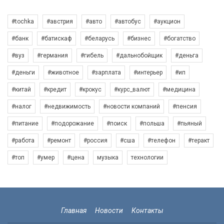
#tochka
#австрия
#авто
#автобус
#аукцион
#банк
#батискаф
#беларусь
#бизнес
#богатство
#вуз
#германия
#гибель
#дальнобойщик
#деньга
#деньги
#животное
#зарплата
#интерьер
#ип
#китай
#кредит
#крокус
#курс_валют
#медицина
#налог
#недвижимость
#новости компаний
#пенсия
#питание
#подорожание
#поиск
#польша
#пьяный
#работа
#ремонт
#россия
#сша
#телефон
#теракт
#топ
#умер
#цена
музыка
технологии
Главная
Новости
Контакты