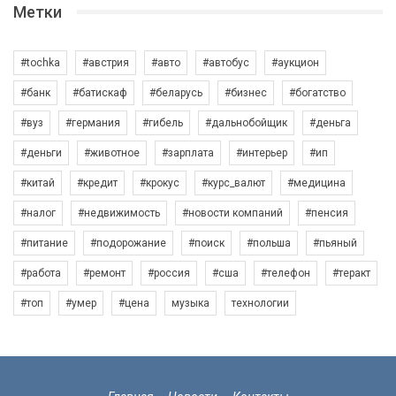
Метки
#tochka
#австрия
#авто
#автобус
#аукцион
#банк
#батискаф
#беларусь
#бизнес
#богатство
#вуз
#германия
#гибель
#дальнобойщик
#деньга
#деньги
#животное
#зарплата
#интерьер
#ип
#китай
#кредит
#крокус
#курс_валют
#медицина
#налог
#недвижимость
#новости компаний
#пенсия
#питание
#подорожание
#поиск
#польша
#пьяный
#работа
#ремонт
#россия
#сша
#телефон
#теракт
#топ
#умер
#цена
музыка
технологии