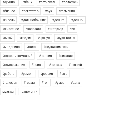
#аукцион
#банк
#батискаф
#беларусь
#бизнес
#богатство
#вуз
#германия
#гибель
#дальнобойщик
#деньга
#деньги
#животное
#зарплата
#интерьер
#ип
#китай
#кредит
#крокус
#курс_валют
#медицина
#налог
#недвижимость
#новости компаний
#пенсия
#питание
#подорожание
#поиск
#польша
#пьяный
#работа
#ремонт
#россия
#сша
#телефон
#теракт
#топ
#умер
#цена
музыка
технологии