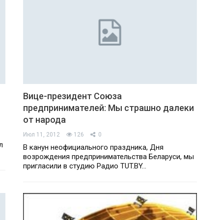
Вице-президент Союза
предпринимателей: Мы страшно далеки
от народа
Июл 11, 2012
126
0
л
В канун неофициального праздника, Дня
возрождения предпринимательства Беларуси, мы
пригласили в студию Радио TUT.BY…