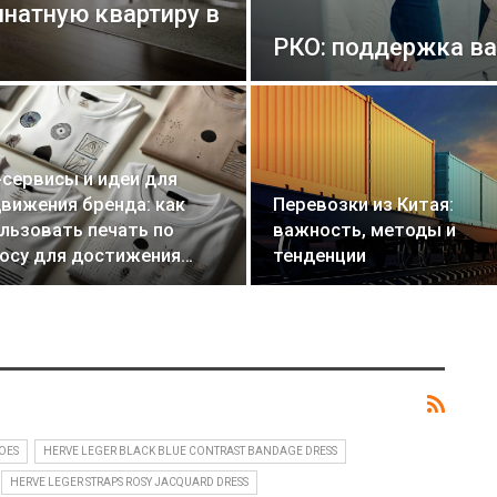
мнатную квартиру в
РКО: поддержка ва
сервисы и идеи для
вижения бренда: как
Перевозки из Китая:
льзовать печать по
важность, методы и
осу для достижения…
тенденции
OES
HERVE LEGER BLACK BLUE CONTRAST BANDAGE DRESS
HERVE LEGER STRAPS ROSY JACQUARD DRESS