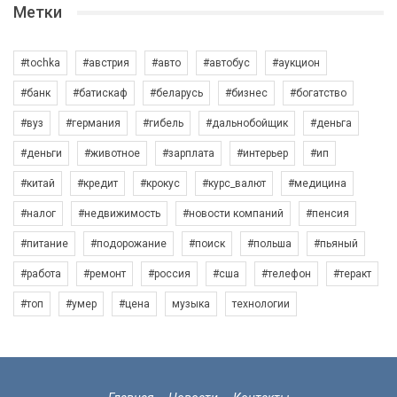
Метки
#tochka
#австрия
#авто
#автобус
#аукцион
#банк
#батискаф
#беларусь
#бизнес
#богатство
#вуз
#германия
#гибель
#дальнобойщик
#деньга
#деньги
#животное
#зарплата
#интерьер
#ип
#китай
#кредит
#крокус
#курс_валют
#медицина
#налог
#недвижимость
#новости компаний
#пенсия
#питание
#подорожание
#поиск
#польша
#пьяный
#работа
#ремонт
#россия
#сша
#телефон
#теракт
#топ
#умер
#цена
музыка
технологии