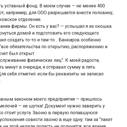
 уставный фонд. В моем случае — не менее 400
вот, например, для ООО разрешается внести половину,
нковское отделение.
ании фирмы. Он есть у вас? — услышал я из окошка.
рнуться домой и подготовить его следующего
ил создать то-то и там-то… Банкиров особенно
я “все обязательства по открытию, распоряжению и
счет был открыт.
бслуживание физических лиц”. К моей радости,
ь минут в очереди, я отправил сумму в пять
ля себя отметил: если бы реквизиты не записал
.
главным законом моего предприятия — пришлось
 мелочей — не шутка! Документ нужно заверить у
ько стоит услуга. Звоню в первую попавшуюся
 успокоения совести звоню в еще одну: там за “пакет
 на этой неделе попасть не получится: все время