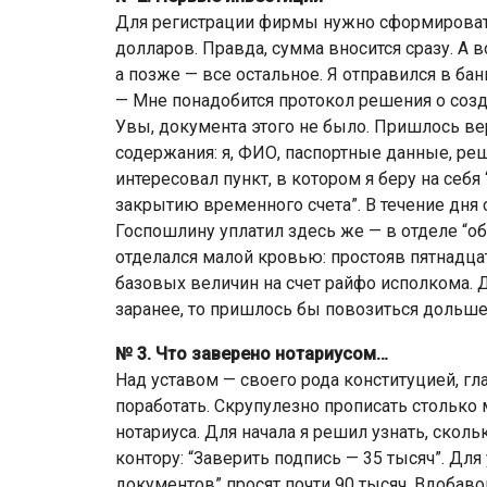
Для регистрации фирмы нужно сформировать
долларов. Правда, сумма вносится сразу. А 
а позже — все остальное. Я отправился в ба
— Мне понадобится протокол решения о созд
Увы, документа этого не было. Пришлось ве
содержания: я, ФИО, паспортные данные, реш
интересовал пункт, в котором я беру на себ
закрытию временного счета”. В течение дня 
Госпошлину уплатил здесь же — в отделе “о
отделался малой кровью: простояв пятнадцат
базовых величин на счет райфо исполкома. Д
заранее, то пришлось бы повозиться дольше
№ 3. Что заверено нотариусом…
Над уставом — своего рода конституцией, 
поработать. Скрупулезно прописать столько
нотариуса. Для начала я решил узнать, скол
контору: “Заверить подпись — 35 тысяч”. Для
документов” просят почти 90 тысяч. Вдобавок