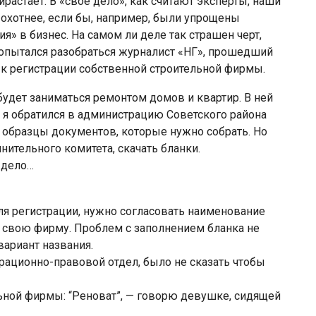
ирастает. В «свое дело», как считают эксперты, наши
охотнее, если бы, например, были упрощены
я» в бизнес. На самом ли деле так страшен черт,
попытался разобраться журналист «НГ», прошедший
 к регистрации собственной строительной фирмы.
будет заниматься ремонтом домов и квартир. В ней
а я обратился в администрацию Советского района
 образцы документов, которые нужно собрать. Но
нительного комитета, скачать бланки.
 дело…
ля регистрации, нужно согласовать наименование
ь свою фирму. Проблем с заполнением бланка не
ариант названия.
трационно-правовой отдел, было не сказать чтобы
льной фирмы: “Реноват”, — говорю девушке, сидящей