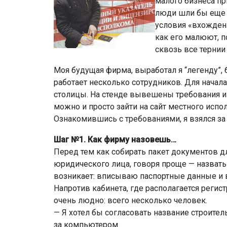
малого бизнеса пр
люди шли бы еще 
условия «вхождени
как его малюют, 
сквозь все тернии
Моя будущая фирма, выработал я “легенду”, 
работает несколько сотрудников. Для начал
столицы. На стенде вывешены требования и
можно и просто зайти на сайт местного испол
Ознакомившись с требованиями, я взялся за
Шаг №1. Как фирму назовешь…
Перед тем как собирать пакет документов д
юридического лица, говоря проще — назват
возникает: вписываю паспортные данные и в
Напротив кабинета, где располагается регис
очень людно: всего несколько человек.
— Я хотел бы согласовать название строите
за компьютером.