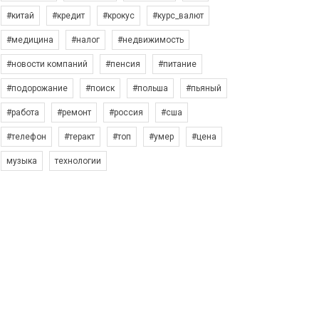
#китай
#кредит
#крокус
#курс_валют
#медицина
#налог
#недвижимость
#новости компаний
#пенсия
#питание
#подорожание
#поиск
#польша
#пьяный
#работа
#ремонт
#россия
#сша
#телефон
#теракт
#топ
#умер
#цена
музыка
технологии