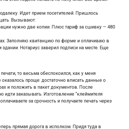
одалеку. Идет прием посетителей. Пришлось
цать. Вызывают:
трации нужно две копии. Плюс тариф за сшивку — 480
енах. Заполняю квитанцию по форме и оплачиваю в
 здании. Нотариус заверил подписи на месте. Еще
 печати, то весьма обеспокоился, как у меня
е оказалось проще: достаточно вписать данные о
рах и положить в пакет документов. После
о идти заказывать. Изготовление “клеймителя
доплачиваете за срочность и получаете печать через
перь прямая дорога в исполком. Придя туда в