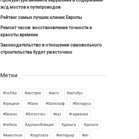
Прокуратура выявила нарушения в содержании
ж/д мостов и путепроводов
Рейтинг самых лучших клиник Европы
Ремонт часов: восстановление точности и
красоты времени
Законодательство в отношении самовольного
строительства будет ужесточено
Метки
#tochka
#австрия
#авто
#автобус
#аукцион
#банк
#батискаф
#беларусь
#бизнес
#богатство
#вуз
#германия
#гибель
#дальнобойщик
#деньга
#деньги
#животное
#зарплата
#интерьер
#ип