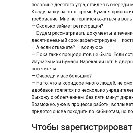
половине десятого утра, отсидел в очереди м
Кладу папку на стол: кроме бумаг я приложи
требование. Мне не терпится вжиться в роль
— Сколько займет регистрация?
— Будем рассматривать документы в течение 
десятидневный срок зарегистрируем — пост
— А если откажете? — волнуюсь.
— Пока таких прецедентов не было. Если ест
Изучаем мои бумаги. Нареканий нет. В двер
посетителя.
— Очереди у вас большие?
— На то, что в коридоре много людей, не см
вдобавок толпятся по несколько учредителе
Выхожу с облегчением: без пяти минут дире
Возможно, уже в процессе работы всплывет
придется снова походить по кабинетам, но по
Чтобы зарегистрироват