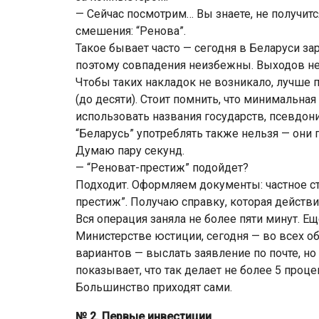
— Сейчас посмотрим… Вы знаете, не получитс
смешения: “Ренова”.
Такое бывает часто — сегодня в Беларуси за
поэтому совпадения неизбежны. Выходов не
Чтобы таких накладок не возникало, лучше 
(до десяти). Стоит помнить, что минимальная
использовать названия государств, псевдон
“Беларусь” употреблять также нельзя — они
Думаю пару секунд.
— “Реноват-престиж” подойдет?
Подходит. Оформляем документы: частное ст
престиж”. Получаю справку, которая действи
Вся операция заняла не более пяти минут. Е
Министерстве юстиции, сегодня — во всех о
вариантов — выслать заявление по почте, но
показывает, что так делает не более 5 процен
Большинство приходят сами.
№ 2. Первые инвестиции