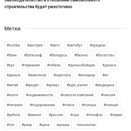
строительства будет ужесточено
Метки
#tochka
#австрия
#авто
#автобус
#аукцион
#банк
#батискаф
#беларусь
#бизнес
#богатство
#вуз
#германия
#гибель
#дальнобойщик
#деньга
#деньги
#животное
#зарплата
#интерьер
#ип
#китай
#кредит
#крокус
#курс_валют
#медицина
#налог
#недвижимость
#новости компаний
#пенсия
#питание
#подорожание
#поиск
#польша
#пьяный
#работа
#ремонт
#россия
#сша
#телефон
#теракт
#топ
#умер
#цена
музыка
технологии