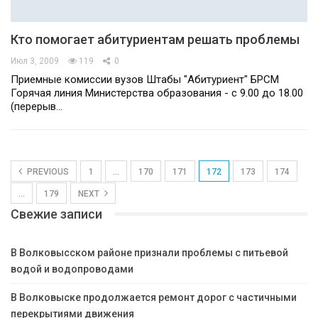
Кто помогает абитуриентам решать проблемы
Июл 3, 2009
119
0
Приемные комиссии вузов Штабы "Абитуриент" БРСМ
Горячая линия Министерства образования - с 9.00 до 18.00
(перерыв…
PREVIOUS
1
…
170
171
172
173
174
…
179
NEXT
Свежие записи
В Волковысском районе признали проблемы с питьевой
водой и водопроводами
В Волковыске продолжается ремонт дорог с частичными
перекрытиями движения