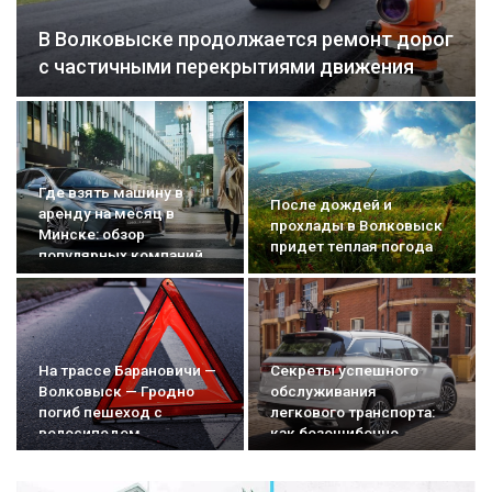
В Волковыске продолжается ремонт дорог
с частичными перекрытиями движения
Где взять машину в
После дождей и
аренду на месяц в
прохлады в Волковыск
Минске: обзор
придет теплая погода
популярных компаний
На трассе Барановичи —
Секреты успешного
Волковыск — Гродно
обслуживания
погиб пешеход с
легкового транспорта:
велосипедом
как безошибочно
выбрать детали