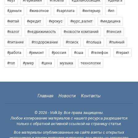
#вуз
#германия
#гибель
#дальнобойщик
#деньга
#деньги
#животное
#зарплата
#интерьер
#ип
#китай
#кредит
#крокус
#курс_валют
#медицина
#налог
#недвижимость
#новости компаний
#пенсия
#питание
#подорожание
#поиск
#польша
#пьяный
#работа
#ремонт
#россия
#сша
#телефон
#теракт
#топ
#умер
#цена
музыка
технологии
Главная
Новости
Контакты
© 2026 - Volk.by. Все права защищены.
Любое копирование материалов с нашего ресурса разрешается
только с обратной активной ссылкой на страницу статьи.
Все материалы опубликованные на сайте взяты с открытых
источников и других порталов интернета, все права на авторство