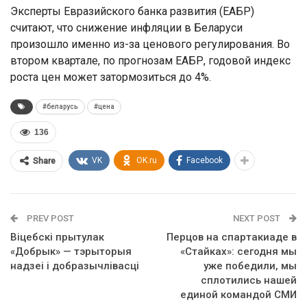
Эксперты Евразийского банка развития (ЕАБР)
считают, что снижение инфляции в Беларуси
произошло именно из-за ценового регулирования. Во
втором квартале, по прогнозам ЕАБР, годовой индекс
роста цен может затормозиться до 4%.
#беларусь
#цена
136
VK
OK.ru
Facebook
Share
PREV POST
NEXT POST
Віцебскі прытулак
Перцов на спартакиаде в
«‎Добрык»‎ — тэрыторыя
«Стайках»: сегодня мы
надзеі і добразычлівасці
уже победили, мы
сплотились нашей
единой командой СМИ