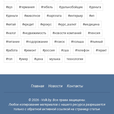
#вуз
#германия
#гибель
#дальнобойщик
#деньга
#деньги
#животное
#зарплата
#интерьер
#ип
#китай
#кредит
#крокус
#курс_валют
#медицина
#налог
#недвижимость
#новости компаний
#пенсия
#питание
#подорожание
#поиск
#польша
#пьяный
#работа
#ремонт
#россия
#сша
#телефон
#теракт
#топ
#умер
#цена
музыка
технологии
Главная
Новости
Контакты
© 2026 - Volk.by. Все права защищены.
Любое копирование материалов с нашего ресурса разрешается
только с обратной активной ссылкой на страницу статьи.